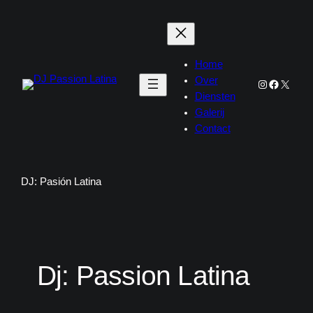
Ga
naar
de
inhoud
Home
Over
Instagram
Faceboo
X
Diensten
Galerij
Contact
DJ: Pasión Latina
Dj: Passion Latina