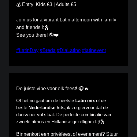
💰 Entry: Kids €3 | Adults €5
Join us for a vibrant Latin afternoon with family
and friends 💃🕺
See you there! 🌎❤️
#LatinDay
#Breda
#DiaLatino
#latinevent
De juiste vibe voor elk feest! 🎧🔥
Of het nu gaat om de heetste
Latin mix
of de
beste
Nederlandse hits
, ik zorg ervoor dat de
dansvloer vol staat. De perfecte combinatie van
zwoele ritmos en Hollandse gezelligheid. 💃🕺
Binnenkort een privéfeest of evenement? Stuur