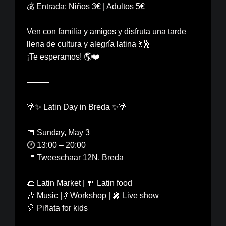
💰 Entrada: Niños 3€ | Adultos 5€
Ven con familia y amigos y disfruta una tarde
llena de cultura y alegría latina 💃🕺
¡Te esperamos! 🌎❤️
⸻
🌴✨ Latin Day in Breda ✨🌴
📅 Sunday, May 3
🕐 13:00 – 20:00
📍 Tweeschaar 12N, Breda
🌮 Latin Market | 🍴 Latin food
🎶 Music | 💃 Workshop | 🎤 Live show
🎈 Piñata for kids